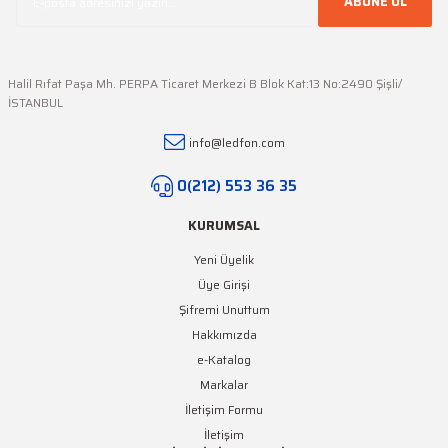
ABONE OL
Halil Rıfat Paşa Mh. PERPA Ticaret Merkezi B Blok Kat:13 No:2490 Şişli/
İSTANBUL
info@ledfon.com
0(212) 553 36 35
KURUMSAL
Yeni Üyelik
Üye Girişi
Şifremi Unuttum
Hakkımızda
e-Katalog
Markalar
İletişim Formu
İletişim