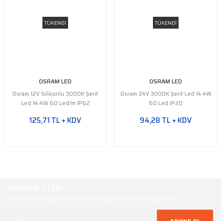
TÜKENDİ
TÜKENDİ
OSRAM LED
OSRAM LED
Osram 12V Silikonlu 3000K Şerit
Osram 24V 3000K Şerit Led 14.4W
Led 14.4W 60 Led/m IP62
60 Led IP20
125,71 TL + KDV
94,28 TL + KDV
HABER BÜLTENİ
Yeniliklerden haberdar olmak için haber bültenimize kaydolun