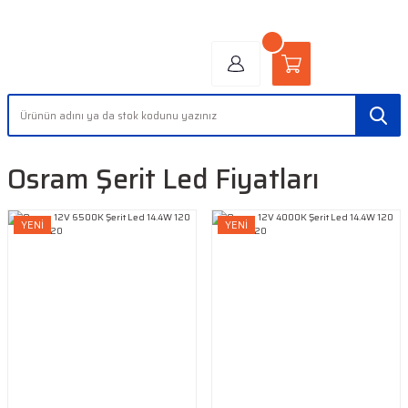
"AYDINLIĞIN YÜZÜ" | "FACE OF LIGHT"
Osram Şerit Led Fiyatları
YENİ
YENİ