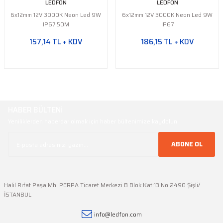
LEDFON
LEDFON
6x12mm 12V 3000K Neon Led 9W
6x12mm 12V 3000K Neon Led 9W
IP67 50M
IP67
157,14 TL + KDV
186,15 TL + KDV
HABER BÜLTENİ
Yeniliklerden haberdar olmak için haber bültenimize kaydolun
ABONE OL
Halil Rıfat Paşa Mh. PERPA Ticaret Merkezi B Blok Kat:13 No:2490 Şişli/
İSTANBUL
info@ledfon.com