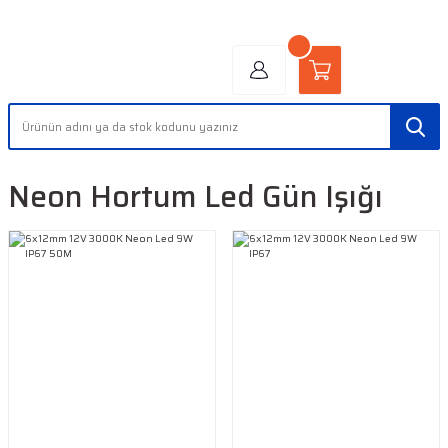
"AYDINLIĞIN YÜZÜ" | "FACE OF LIGHT"
Neon Hortum Led Gün Işığı