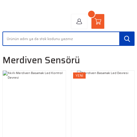
"AYDINLIĞIN YÜZÜ" | "FACE OF LIGHT"
Merdiven Sensörü
YENİ