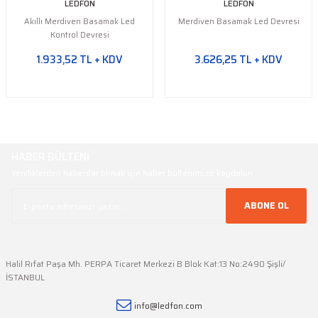
LEDFON
LEDFON
Akıllı Merdiven Basamak Led
Merdiven Basamak Led Devresi
Kontrol Devresi
1.933,52 TL + KDV
3.626,25 TL + KDV
HABER BÜLTENİ
Yeniliklerden haberdar olmak için haber bültenimize kaydolun
ABONE OL
Halil Rıfat Paşa Mh. PERPA Ticaret Merkezi B Blok Kat:13 No:2490 Şişli/
İSTANBUL
info@ledfon.com