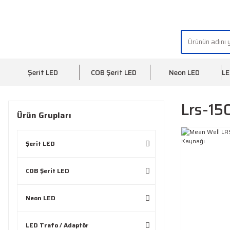
"AYDINLIĞIN YÜZÜ" | "FACE OF LIGHT"
Şerit LED
COB Şerit LED
Neon LED
LE
Lrs-15
Ürün Grupları
Şerit LED
COB Şerit LED
Neon LED
LED Trafo / Adaptör