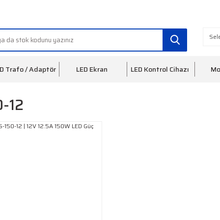
info@ledfon.com
0(212) 553 3
D Trafo / Adaptör
LED Ekran
LED Kontrol Cihazı
Mo
0-12