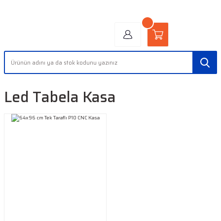
"AYDINLIĞIN YÜZÜ" | "FACE OF LIGHT"
Led Tabela Kasa