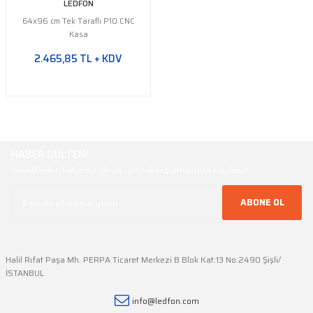
LEDFON
64x96 cm Tek Taraflı P10 CNC
Kasa
2.465,85 TL + KDV
HABER BÜLTENİ
Yeniliklerden haberdar olmak için haber bültenimize kaydolun
ABONE OL
Halil Rıfat Paşa Mh. PERPA Ticaret Merkezi B Blok Kat:13 No:2490 Şişli/
İSTANBUL
info@ledfon.com