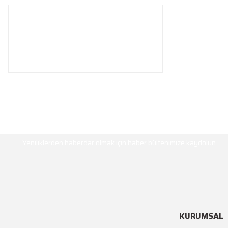
HABER BÜLTENİ
Yeniliklerden haberdar olmak için haber bültenimize kaydolun
KURUMSAL