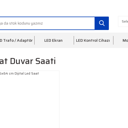
info@ledfon.com
0(212) 553 3
D Trafo / Adaptör
LED Ekran
LED Kontrol Cihazı
Mo
at Duvar Saati