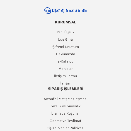
Yeşil Şerit LED
0(212) 553 36 35
Turkuaz Şerit LED
KURUMSAL
SMD Şerit LED Bağlantı
Yeni Üyelik
Aparatları
Üye Girişi
Şifremi Unuttum
Hakkımızda
e-Katalog
Markalar
İletişim Formu
İletişim
SİPARİŞ İŞLEMLERİ
Mesafeli Satış Sözleşmesi
Gizlilik ve Güvenlik
İptal İade Koşulları
Ödeme ve Teslimat
Kişisel Veriler Politikası