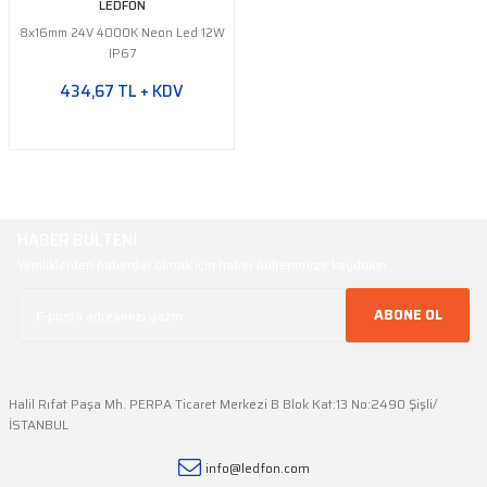
LEDFON
8x16mm 24V 4000K Neon Led 12W
IP67
434,67 TL + KDV
HABER BÜLTENİ
Yeniliklerden haberdar olmak için haber bültenimize kaydolun
ABONE OL
Halil Rıfat Paşa Mh. PERPA Ticaret Merkezi B Blok Kat:13 No:2490 Şişli/
İSTANBUL
info@ledfon.com