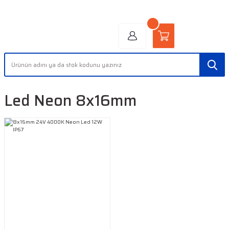
"AYDINLIĞIN YÜZÜ" | "FACE OF LIGHT"
Led Neon 8x16mm