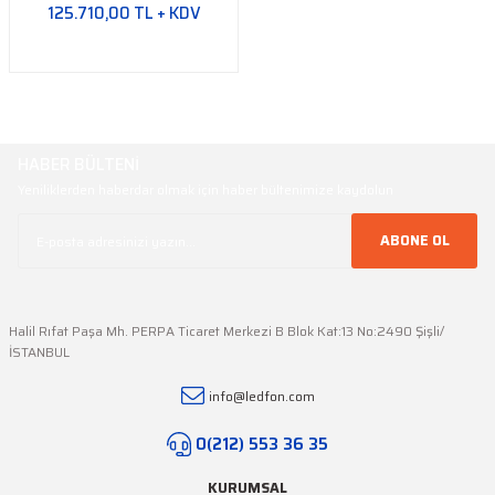
125.710,00 TL + KDV
HABER BÜLTENİ
Yeniliklerden haberdar olmak için haber bültenimize kaydolun
ABONE OL
Halil Rıfat Paşa Mh. PERPA Ticaret Merkezi B Blok Kat:13 No:2490 Şişli/
İSTANBUL
info@ledfon.com
0(212) 553 36 35
KURUMSAL