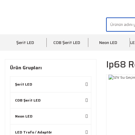
"AYDINLIĞIN YÜZÜ" | "FACE OF LIGHT"
Şerit LED
COB Şerit LED
Neon LED
LE
Ip68 R
Ürün Grupları
Şerit LED
COB Şerit LED
Neon LED
LED Trafo / Adaptör