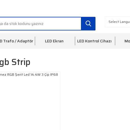
info@ledfon.com
0(212) 553 3
D Trafo / Adaptör
LED Ekran
LED Kontrol Cihazı
Mo
gb Strip