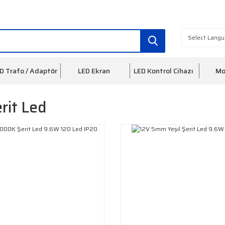
info@ledfon.com
0(212) 553 3
D Trafo / Adaptör
LED Ekran
LED Kontrol Cihazı
Mo
rit Led