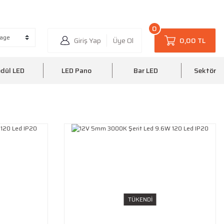
6 35
0510 220 20 25
0
Giriş Yap
Üye Ol
0,00 TL
dül LED
LED Pano
Bar LED
Sektörel
TÜKENDİ