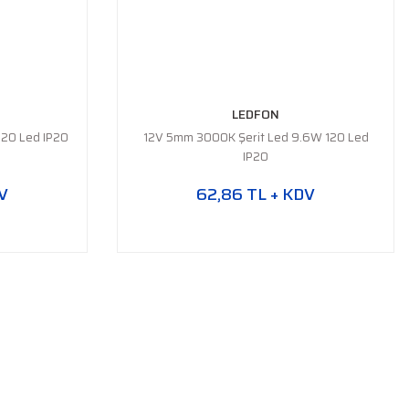
LEDFON
120 Led IP20
12V 5mm 3000K Şerit Led 9.6W 120 Led
IP20
V
62,86 TL + KDV