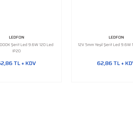
LEDFON
LEDFON
000K Şerit Led 9.6W 120 Led
12V 5mm Yeşil Şerit Led 9.6W 
IP20
62,86 TL + KDV
62,86 TL + KD