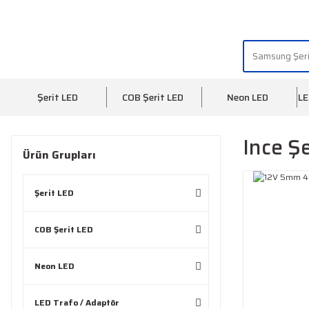
"AYDINLIĞIN YÜZÜ" | "FACE OF LIGHT"
Şerit LED
COB Şerit LED
Neon LED
LE
Ince Şe
Ürün Grupları
Şerit LED
COB Şerit LED
Neon LED
LED Trafo / Adaptör