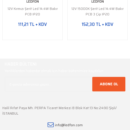
LEDFON
LEDFON
12V Kırmızı Şerit Led 14.4W Bakır
12V 15000K Şerit Led 14.4W Bakır
PCB IP20
PCB 3 Çip IP20
111,21 TL + KDV
152,30 TL + KDV
HABER BÜLTENİ
Yeniliklerden haberdar olmak için haber bültenimize kaydolun
ABONE OL
Halil Rıfat Paşa Mh. PERPA Ticaret Merkezi B Blok Kat:13 No:2490 Şişli/
İSTANBUL
info@ledfon.com