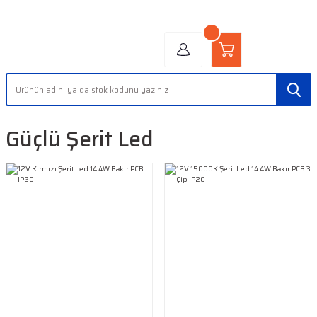
"AYDINLIĞIN YÜZÜ" | "FACE OF LIGHT"
Güçlü Şerit Led