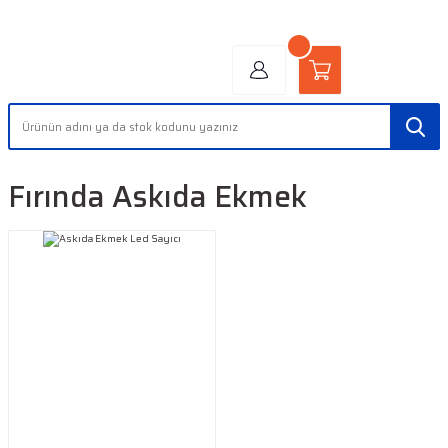
"AYDINLIĞIN YÜZÜ" | "FACE OF LIGHT"
Fırında Askıda Ekmek