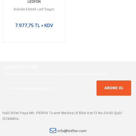
LEDFON
Askıda Ekmek Led Sayıcı
7.977,75 TL + KDV
HABER BÜLTENİ
Yeniliklerden haberdar olmak için haber bültenimize kaydolun
ABONE OL
Halil Rıfat Paşa Mh. PERPA Ticaret Merkezi B Blok Kat:13 No:2490 Şişli/
İSTANBUL
info@ledfon.com