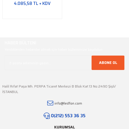
4.085,58 TL + KDV
HABER BÜLTENİ
Yeniliklerden haberdar olmak için haber bültenimize kaydolun
ABONE OL
Halil Rıfat Paşa Mh. PERPA Ticaret Merkezi B Blok Kat:13 No:2490 Şişli/
İSTANBUL
info@ledfon.com
0(212) 553 36 35
KURUMSAL