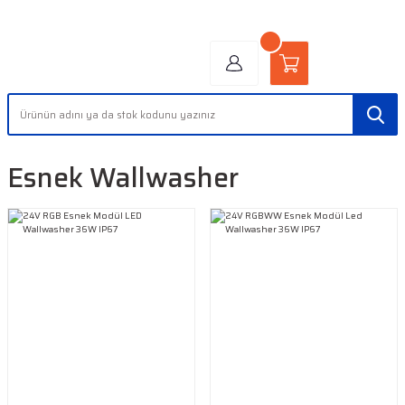
"AYDINLIĞIN YÜZÜ" | "FACE OF LIGHT"
Esnek Wallwasher