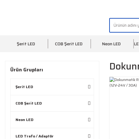
"AYDINLIĞIN YÜZÜ" | "FACE OF LIGHT"
Şerit LED
COB Şerit LED
Neon LED
LE
Dokun
Ürün Grupları
Şerit LED
COB Şerit LED
Neon LED
LED Trafo / Adaptör