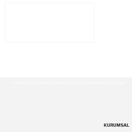
HABER BÜLTENİ
Yeniliklerden haberdar olmak için haber bültenimize kaydolun
KURUMSAL