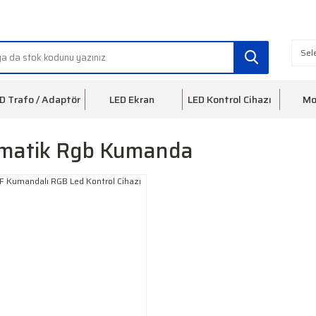
info@ledfon.com
0(212) 553 3
D Trafo / Adaptör
LED Ekran
LED Kontrol Cihazı
Mo
matik Rgb Kumanda