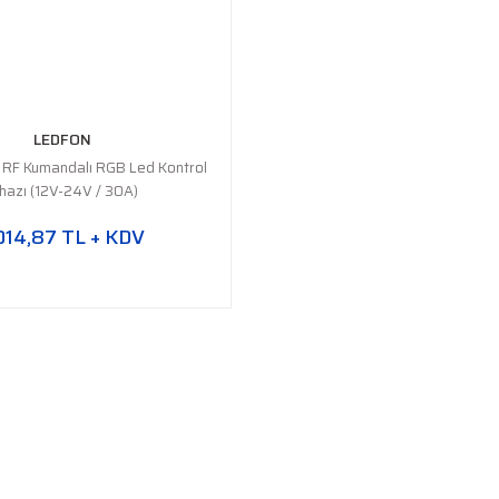
LEDFON
RF Kumandalı RGB Led Kontrol
ihazı (12V-24V / 30A)
014,87 TL + KDV