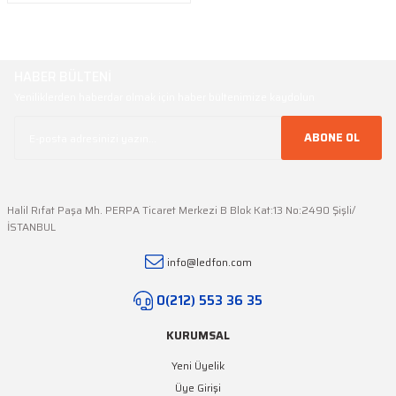
HABER BÜLTENİ
Yeniliklerden haberdar olmak için haber bültenimize kaydolun
ABONE OL
Halil Rıfat Paşa Mh. PERPA Ticaret Merkezi B Blok Kat:13 No:2490 Şişli/
İSTANBUL
info@ledfon.com
0(212) 553 36 35
KURUMSAL
Yeni Üyelik
Üye Girişi