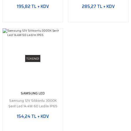
Yeşil Şerit LED
195,82 TL + KDV
285,27 TL + KDV
Turkuaz Şerit LED
SMD Şerit LED Bağlantı
Aparatları
TÜKENDİ
SAMSUNG LED
Samsung 12V Silikonlu 3000K
Şerit Led 14.4W 60 Led/m IP65
154,24 TL + KDV