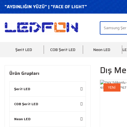
"AYDINLIĞIN YÜZÜ" | "FACE OF LIGHT"
Şerit LED
COB Şerit LED
Neon LED
LE
Dış Me
Ürün Grupları
YENİ
Şerit LED
COB Şerit LED
Neon LED