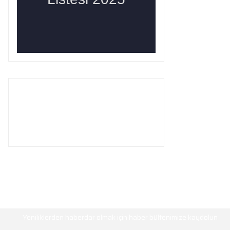
HABER BÜLTENİ
Yeniliklerden haberdar olmak için haber bültenimize kaydolun