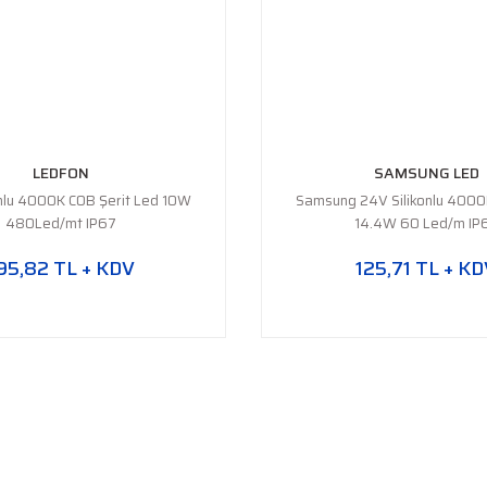
LEDFON
SAMSUNG LED
onlu 4000K COB Şerit Led 10W
Samsung 24V Silikonlu 4000K
480Led/mt IP67
14.4W 60 Led/m IP
95,82 TL + KDV
125,71 TL + K