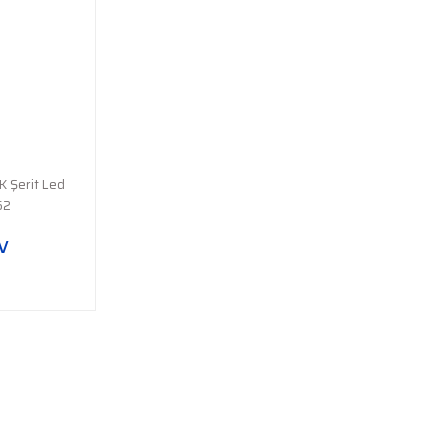
 Şerit Led
62
DV