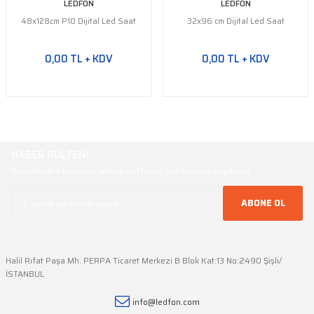
LEDFON
LEDFON
48x128cm P10 Dijital Led Saat
32x96 cm Dijital Led Saat
0,00 TL + KDV
0,00 TL + KDV
HABER BÜLTENİ
Yeniliklerden haberdar olmak için haber bültenimize kaydolun
ABONE OL
Halil Rıfat Paşa Mh. PERPA Ticaret Merkezi B Blok Kat:13 No:2490 Şişli/
İSTANBUL
info@ledfon.com