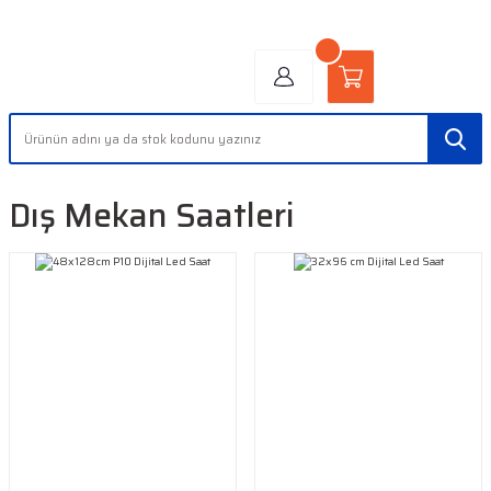
"AYDINLIĞIN YÜZÜ" | "FACE OF LIGHT"
Dış Mekan Saatleri