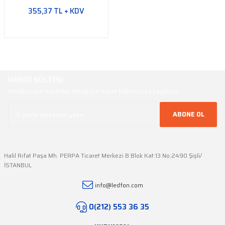
Yeşil Şerit LED
355,37 TL + KDV
Turkuaz Şerit LED
SMD Şerit LED Bağlantı
Aparatları
HABER BÜLTENİ
Yeniliklerden haberdar olmak için haber bültenimize kaydolun
ABONE OL
Halil Rıfat Paşa Mh. PERPA Ticaret Merkezi B Blok Kat:13 No:2490 Şişli/
İSTANBUL
info@ledfon.com
0(212) 553 36 35