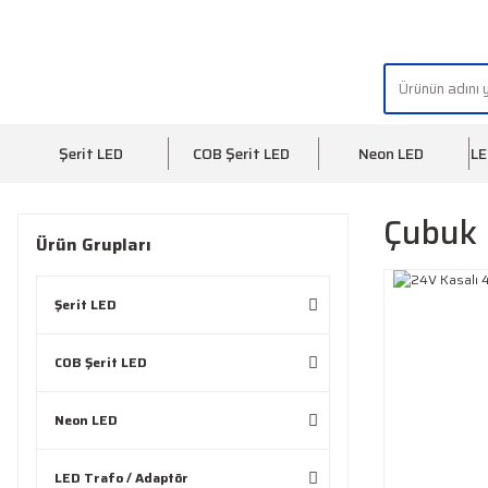
"AYDINLIĞIN YÜZÜ" | "FACE OF LIGHT"
Şerit LED
COB Şerit LED
Neon LED
LE
Çubuk 
Ürün Grupları
Şerit LED
COB Şerit LED
Neon LED
LED Trafo / Adaptör