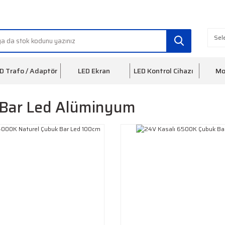
info@ledfon.com
0(212) 553 3
D Trafo / Adaptör
LED Ekran
LED Kontrol Cihazı
Mo
Bar Led Alüminyum