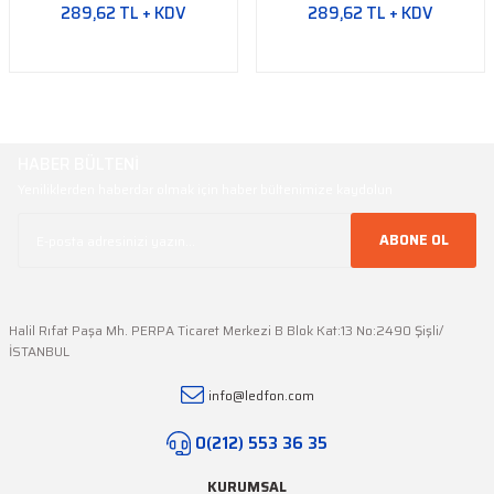
289,62 TL + KDV
289,62 TL + KDV
HABER BÜLTENİ
Yeniliklerden haberdar olmak için haber bültenimize kaydolun
ABONE OL
Halil Rıfat Paşa Mh. PERPA Ticaret Merkezi B Blok Kat:13 No:2490 Şişli/
İSTANBUL
info@ledfon.com
0(212) 553 36 35
KURUMSAL