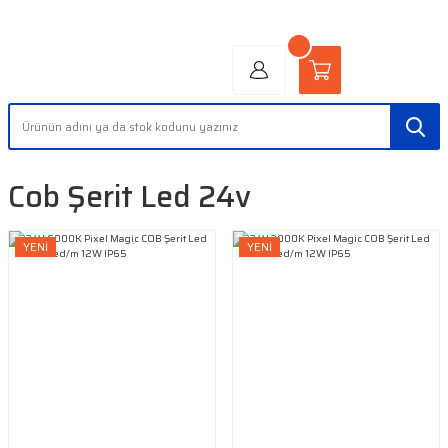
"AYDINLIĞIN YÜZÜ" | "FACE OF LIGHT"
Cob Şerit Led 24v
YENİ
YENİ