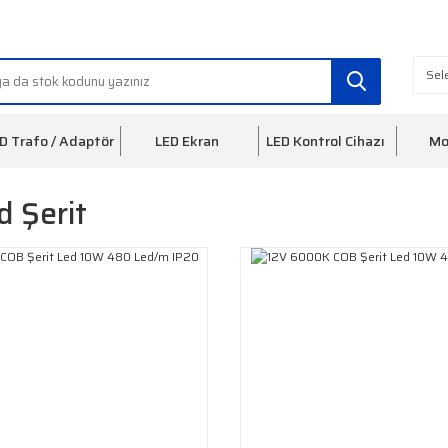
info@ledfon.com
0(212) 553 3
D Trafo / Adaptör
LED Ekran
LED Kontrol Cihazı
Mo
d Şerit