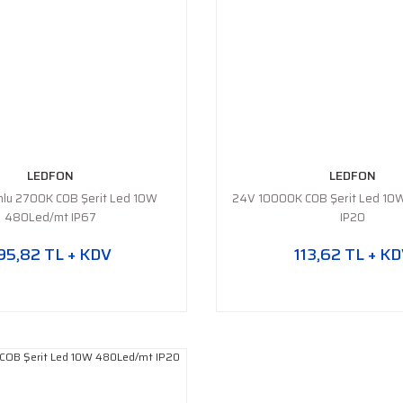
LEDFON
LEDFON
onlu 2700K COB Şerit Led 10W
24V 10000K COB Şerit Led 1
480Led/mt IP67
IP20
95,82 TL + KDV
113,62 TL + K