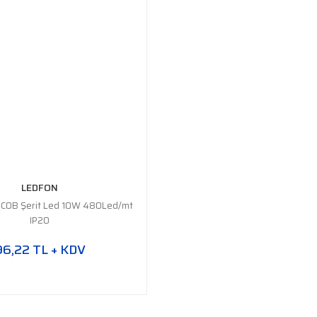
LEDFON
COB Şerit Led 10W 480Led/mt
IP20
96,22 TL + KDV