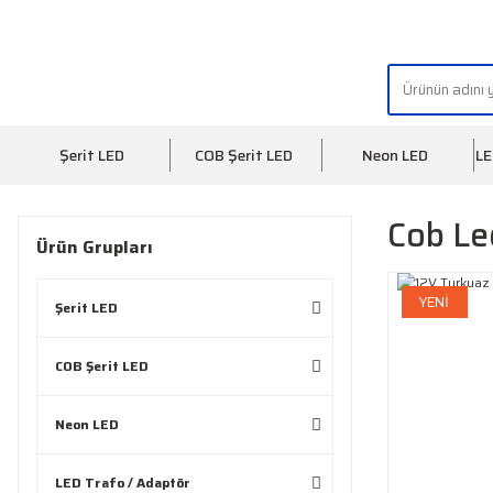
"AYDINLIĞIN YÜZÜ" | "FACE OF LIGHT"
Şerit LED
COB Şerit LED
Neon LED
LE
Cob Le
Ürün Grupları
YENİ
Şerit LED
COB Şerit LED
Neon LED
LED Trafo / Adaptör