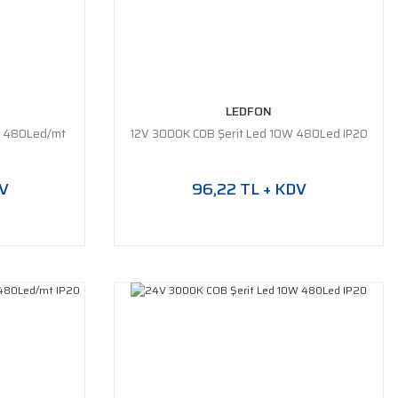
LEDFON
W 480Led/mt
12V 3000K COB Şerit Led 10W 480Led IP20
DV
96,22 TL + KDV