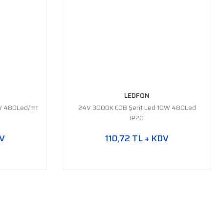
LEDFON
0W 480Led/mt
24V 3000K COB Şerit Led 10W 480Led
IP20
DV
110,72 TL + KDV