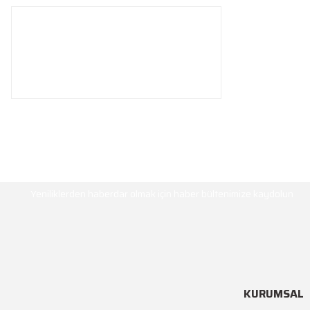
HABER BÜLTENİ
Yeniliklerden haberdar olmak için haber bültenimize kaydolun
KURUMSAL