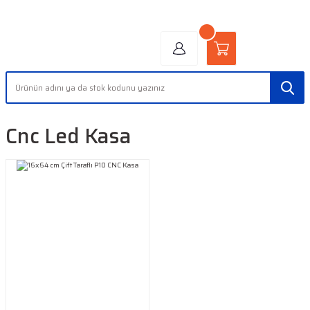
"AYDINLIĞIN YÜZÜ" | "FACE OF LIGHT"
Cnc Led Kasa