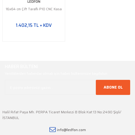
LEDFON
16x64 cm Çift Taraflı P10 CNC Kasa
1.402,15 TL + KDV
HABER BÜLTENİ
Yeniliklerden haberdar olmak için haber bültenimize kaydolun
ABONE OL
Halil Rıfat Paşa Mh. PERPA Ticaret Merkezi B Blok Kat:13 No:2490 Şişli/
İSTANBUL
info@ledfon.com