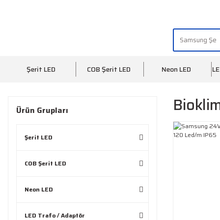
"AYDINLIĞIN YÜZÜ" | "FACE OF LIGHT"
Şerit LED
COB Şerit LED
Neon LED
LE
Biokli
Ürün Grupları
Şerit LED
COB Şerit LED
Neon LED
LED Trafo / Adaptör