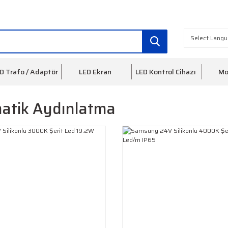
info@ledfon.com
0(212) 553 3
D Trafo / Adaptör
LED Ekran
LED Kontrol Cihazı
Mo
matik Aydınlatma