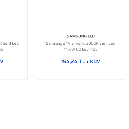
SAMSUNG LED
 Şerit Led
Samsung 24V Silikonlu 3000K Şerit Led
65
14.4W 60 Led IP65
DV
154,24 TL + KDV