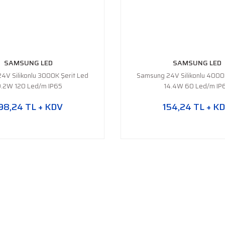
SAMSUNG LED
SAMSUNG LED
4V Silikonlu 3000K Şerit Led
Samsung 24V Silikonlu 4000K
9.2W 120 Led/m IP65
14.4W 60 Led/m IP
98,24 TL + KDV
154,24 TL + K