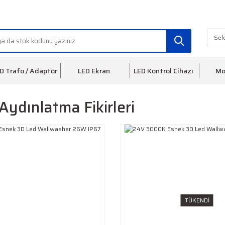
info@ledfon.com
0(212) 553 3
D Trafo / Adaptör
LED Ekran
LED Kontrol Cihazı
Mo
Aydınlatma Fikirleri
TÜKENDİ