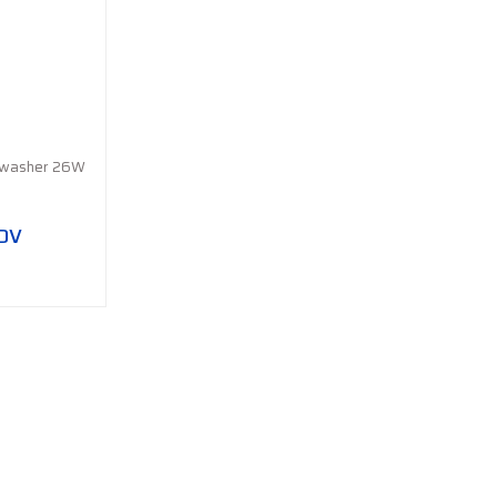
lwasher 26W
KDV