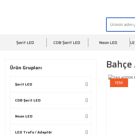
"AYDINLIĞIN YÜZÜ" | "FACE OF LIGHT"
Şerit LED
COB Şerit LED
Neon LED
LE
Bahçe 
Ürün Grupları
YENİ
Şerit LED
COB Şerit LED
Neon LED
LED Trafo / Adaptör