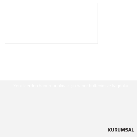
HABER BÜLTENİ
Yeniliklerden haberdar olmak için haber bültenimize kaydolun
KURUMSAL