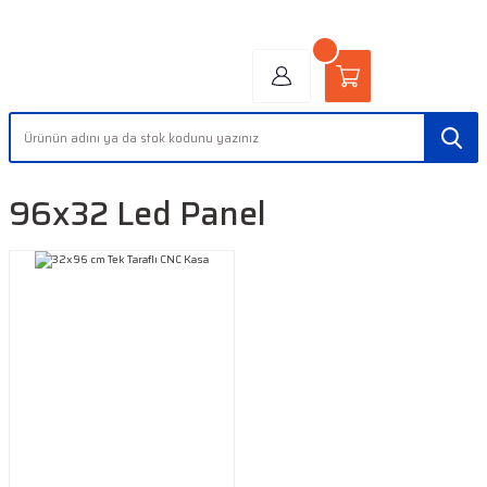
"AYDINLIĞIN YÜZÜ" | "FACE OF LIGHT"
96x32 Led Panel