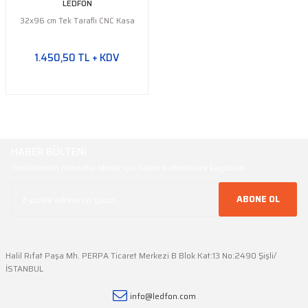
LEDFON
32x96 cm Tek Taraflı CNC Kasa
1.450,50 TL + KDV
HABER BÜLTENİ
Yeniliklerden haberdar olmak için haber bültenimize kaydolun
ABONE OL
Halil Rıfat Paşa Mh. PERPA Ticaret Merkezi B Blok Kat:13 No:2490 Şişli/
İSTANBUL
info@ledfon.com