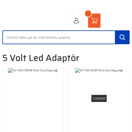
"AYDINLIĞIN YÜZÜ" | "FACE OF LIGHT"
5 Volt Led Adaptör
TÜKENDİ