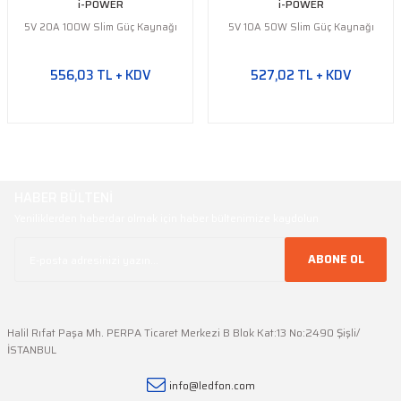
i-POWER
i-POWER
5V 20A 100W Slim Güç Kaynağı
5V 10A 50W Slim Güç Kaynağı
556,03 TL + KDV
527,02 TL + KDV
HABER BÜLTENİ
Yeniliklerden haberdar olmak için haber bültenimize kaydolun
ABONE OL
Halil Rıfat Paşa Mh. PERPA Ticaret Merkezi B Blok Kat:13 No:2490 Şişli/
İSTANBUL
info@ledfon.com