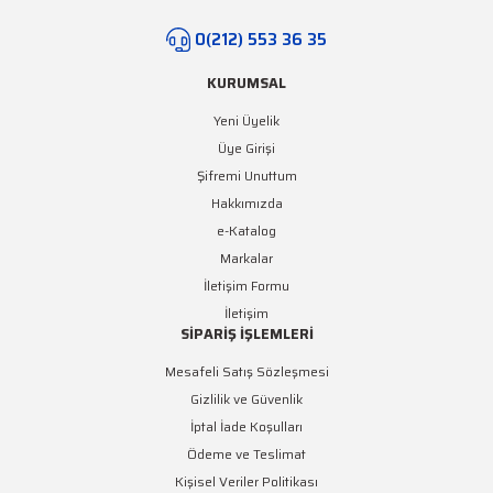
Yeşil Şerit LED
0(212) 553 36 35
Turkuaz Şerit LED
KURUMSAL
SMD Şerit LED Bağlantı
Yeni Üyelik
Aparatları
Üye Girişi
Şifremi Unuttum
Hakkımızda
e-Katalog
Markalar
İletişim Formu
İletişim
SİPARİŞ İŞLEMLERİ
Mesafeli Satış Sözleşmesi
Gizlilik ve Güvenlik
İptal İade Koşulları
Ödeme ve Teslimat
Kişisel Veriler Politikası