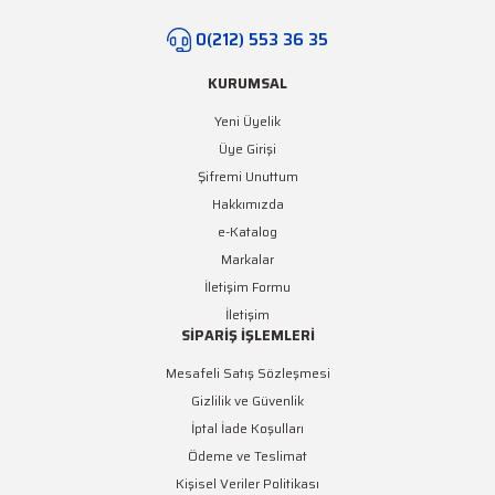
Yeşil Şerit LED
0(212) 553 36 35
Turkuaz Şerit LED
KURUMSAL
SMD Şerit LED Bağlantı
Yeni Üyelik
Aparatları
Üye Girişi
Şifremi Unuttum
Hakkımızda
e-Katalog
Markalar
İletişim Formu
İletişim
SİPARİŞ İŞLEMLERİ
Mesafeli Satış Sözleşmesi
Gizlilik ve Güvenlik
İptal İade Koşulları
Ödeme ve Teslimat
Kişisel Veriler Politikası