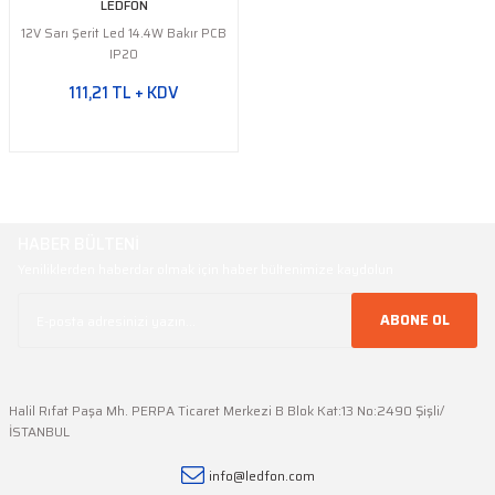
LEDFON
12V Sarı Şerit Led 14.4W Bakır PCB
IP20
111,21 TL + KDV
HABER BÜLTENİ
Yeniliklerden haberdar olmak için haber bültenimize kaydolun
ABONE OL
Halil Rıfat Paşa Mh. PERPA Ticaret Merkezi B Blok Kat:13 No:2490 Şişli/
İSTANBUL
info@ledfon.com