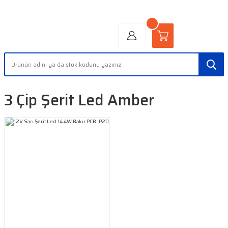
"AYDINLIĞIN YÜZÜ" | "FACE OF LIGHT"
3 Çip Şerit Led Amber