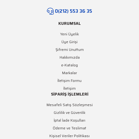
Yeşil Şerit LED
0(212) 553 36 35
Turkuaz Şerit LED
KURUMSAL
SMD Şerit LED Bağlantı
Yeni Üyelik
Aparatları
Üye Girişi
Şifremi Unuttum
Hakkımızda
e-Katalog
Markalar
İletişim Formu
İletişim
SİPARİŞ İŞLEMLERİ
Mesafeli Satış Sözleşmesi
Gizlilik ve Güvenlik
İptal İade Koşulları
Ödeme ve Teslimat
Kişisel Veriler Politikası