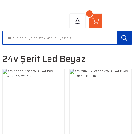
"AYDINLIĞIN YÜZÜ" | "FACE OF LIGHT"
24v Şerit Led Beyaz