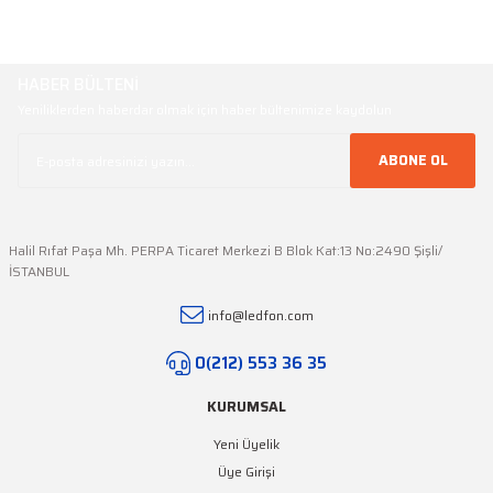
HABER BÜLTENİ
Yeniliklerden haberdar olmak için haber bültenimize kaydolun
ABONE OL
Halil Rıfat Paşa Mh. PERPA Ticaret Merkezi B Blok Kat:13 No:2490 Şişli/
İSTANBUL
info@ledfon.com
0(212) 553 36 35
KURUMSAL
Yeni Üyelik
Üye Girişi