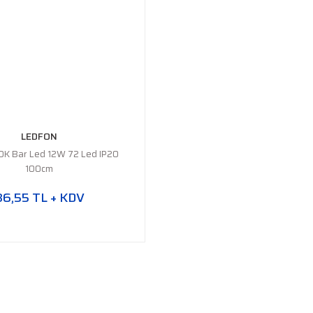
LEDFON
K Bar Led 12W 72 Led IP20
100cm
86,55 TL + KDV