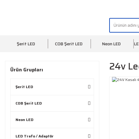
"AYDINLIĞIN YÜZÜ" | "FACE OF LIGHT"
Şerit LED
COB Şerit LED
Neon LED
LE
24v Le
Ürün Grupları
Şerit LED
COB Şerit LED
Neon LED
LED Trafo / Adaptör