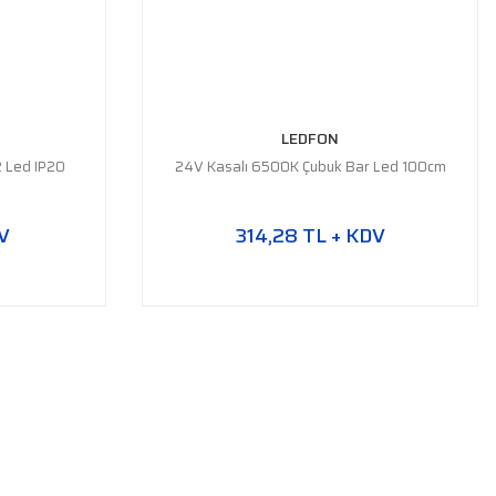
LEDFON
 Led IP20
24V Kasalı 6500K Çubuk Bar Led 100cm
V
314,28 TL + KDV