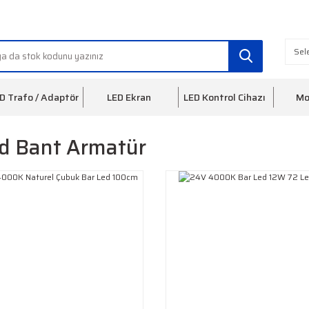
info@ledfon.com
0(212) 553 3
D Trafo / Adaptör
LED Ekran
LED Kontrol Cihazı
Mo
d Bant Armatür