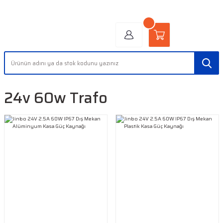
"AYDINLIĞIN YÜZÜ" | "FACE OF LIGHT"
24v 60w Trafo