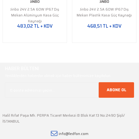
JiNBO
JiNBO
Jinbo 24V 2.5A 60W IP67 Dış
Jinbo 24V 2.5A 60W IP67 Dış
Mekan Alüminyum Kasa Güç
Mekan Plastik Kasa Güç Kaynağı
Kaynağı
483,02 TL + KDV
468,51 TL + KDV
HABER BÜLTENİ
Yeniliklerden haberdar olmak için haber bültenimize kaydolun
ABONE OL
Halil Rıfat Paşa Mh. PERPA Ticaret Merkezi B Blok Kat:13 No:2490 Şişli/
İSTANBUL
info@ledfon.com