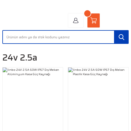
"AYDINLIĞIN YÜZÜ" | "FACE OF LIGHT"
24v 2.5a