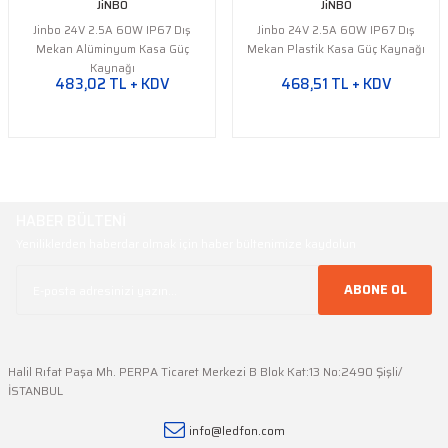
JiNBO
JiNBO
Jinbo 24V 2.5A 60W IP67 Dış
Jinbo 24V 2.5A 60W IP67 Dış
Mekan Alüminyum Kasa Güç
Mekan Plastik Kasa Güç Kaynağı
Kaynağı
483,02 TL + KDV
468,51 TL + KDV
HABER BÜLTENİ
Yeniliklerden haberdar olmak için haber bültenimize kaydolun
ABONE OL
Halil Rıfat Paşa Mh. PERPA Ticaret Merkezi B Blok Kat:13 No:2490 Şişli/
İSTANBUL
info@ledfon.com