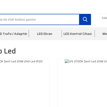
info@ledfon.com
0(212) 553 3
D Trafo / Adaptör
LED Ekran
LED Kontrol Cihazı
Mo
p Led