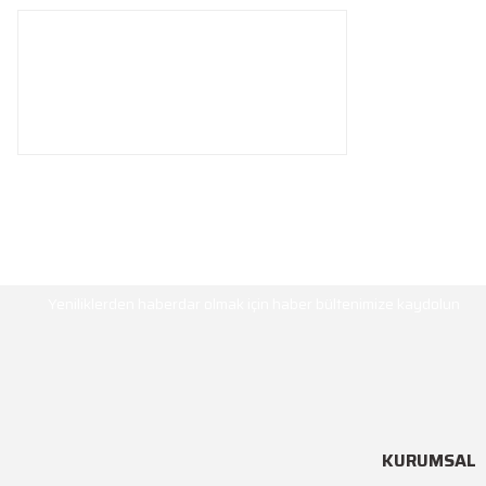
HABER BÜLTENİ
Yeniliklerden haberdar olmak için haber bültenimize kaydolun
KURUMSAL