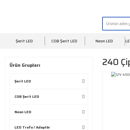
"AYDINLIĞIN YÜZÜ" | "FACE OF LIGHT"
Şerit LED
COB Şerit LED
Neon LED
LE
240 Çi
Ürün Grupları
Şerit LED
COB Şerit LED
Neon LED
LED Trafo / Adaptör