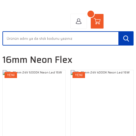
"AYDINLIĞIN YÜZÜ" | "FACE OF LIGHT"
16mm Neon Flex
YENİ
YENİ