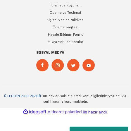
İptal İade Koşulları
Ödeme ve Teslimat
Kişisel Veriler Politikası
Ödeme Sayfası
Havale Bildirim Formu
Sıkça Sorulan Sorular
SOSYAL MEDYA
© LEDFON 2010-2026®
Tüm hakları saklıdır. Kredi kartı bilgileriniz “256bit SSL
sertifikası ile korunmaktadır.
ideasoft
ile
e-
hazırlandı.
ticaret
paketleri