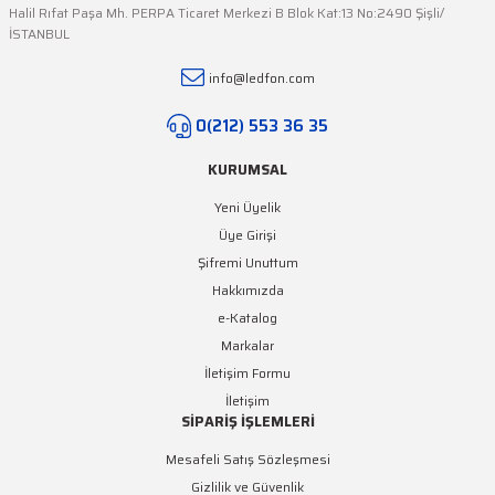
Halil Rıfat Paşa Mh. PERPA Ticaret Merkezi B Blok Kat:13 No:2490 Şişli/
İSTANBUL
info@ledfon.com
0(212) 553 36 35
KURUMSAL
Yeni Üyelik
Üye Girişi
Şifremi Unuttum
Hakkımızda
e-Katalog
Markalar
İletişim Formu
İletişim
SİPARİŞ İŞLEMLERİ
Mesafeli Satış Sözleşmesi
Gizlilik ve Güvenlik