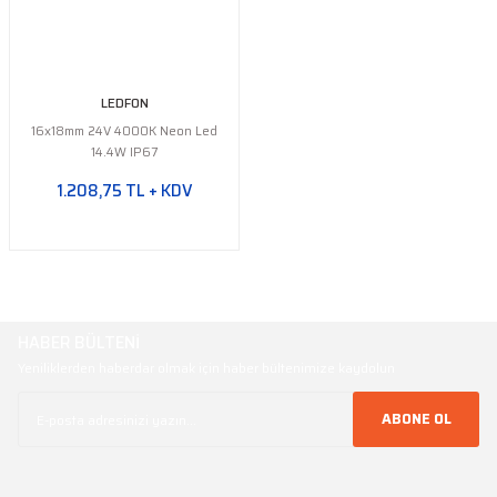
LEDFON
16x18mm 24V 4000K Neon Led
14.4W IP67
1.208,75 TL + KDV
HABER BÜLTENİ
Yeniliklerden haberdar olmak için haber bültenimize kaydolun
ABONE OL