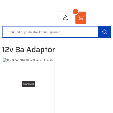
"AYDINLIĞIN YÜZÜ" | "FACE OF LIGHT"
12v 8a Adaptör
TÜKENDİ