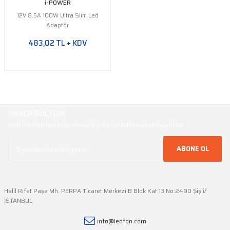
i-POWER
12V 8.5A 100W Ultra Slim Led
Adaptör
483,02 TL + KDV
HABER BÜLTENİ
Yeniliklerden haberdar olmak için haber bültenimize kaydolun
ABONE OL
Halil Rıfat Paşa Mh. PERPA Ticaret Merkezi B Blok Kat:13 No:2490 Şişli/
İSTANBUL
info@ledfon.com