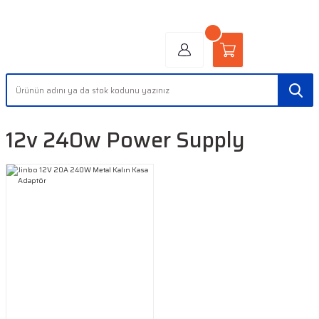
"AYDINLIĞIN YÜZÜ" | "FACE OF LIGHT"
12v 240w Power Supply