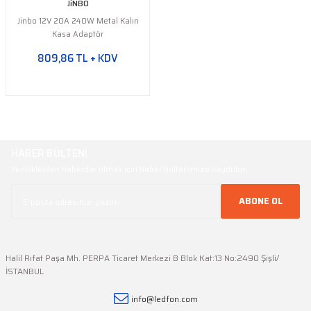
JiNBO
Jinbo 12V 20A 240W Metal Kalın
Kasa Adaptör
809,86 TL + KDV
HABER BÜLTENİ
Yeniliklerden haberdar olmak için haber bültenimize kaydolun
ABONE OL
Halil Rıfat Paşa Mh. PERPA Ticaret Merkezi B Blok Kat:13 No:2490 Şişli/
İSTANBUL
info@ledfon.com