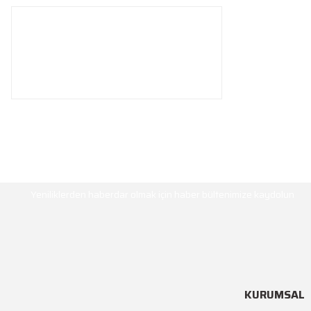
HABER BÜLTENİ
Yeniliklerden haberdar olmak için haber bültenimize kaydolun
KURUMSAL