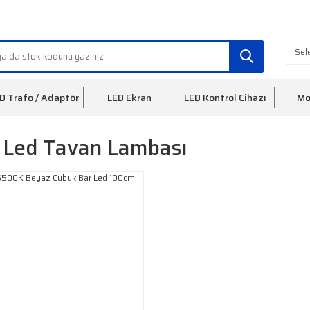
info@ledfon.com
0(212) 553 3
D Trafo / Adaptör
LED Ekran
LED Kontrol Cihazı
Mo
t Led Tavan Lambası