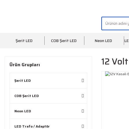
"AYDINLIĞIN YÜZÜ" | "FACE OF LIGHT"
Şerit LED
COB Şerit LED
Neon LED
LE
12 Vol
Ürün Grupları
Şerit LED
COB Şerit LED
Neon LED
LED Trafo / Adaptör