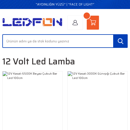
"AYDINLIĞIN YÜZÜ" | "FACE OF LIGHT"
12 Volt Led Lamba