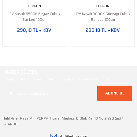
LEDFON
LEDFON
12V Kasalı 6500K Beyaz Çubuk
12V Kasalı 3000K Günışığı Çubuk
Bar Led 100cm
Bar Led 100cm
290,10 TL + KDV
290,10 TL + KDV
HABER BÜLTENİ
Yeniliklerden haberdar olmak için haber bültenimize kaydolun
ABONE OL
Halil Rıfat Paşa Mh. PERPA Ticaret Merkezi B Blok Kat:13 No:2490 Şişli/
İSTANBUL
info@ledfon.com