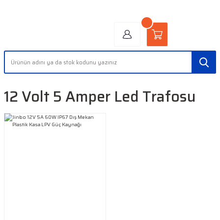
"AYDINLIĞIN YÜZÜ" | "FACE OF LIGHT"
12 Volt 5 Amper Led Trafosu