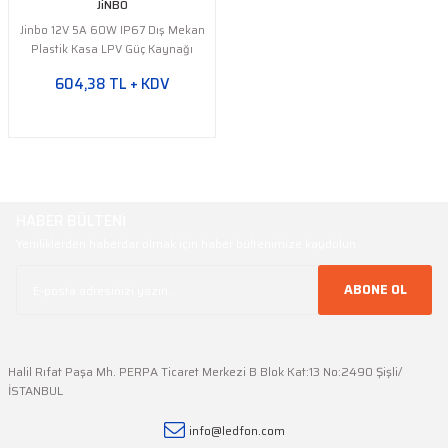
JiNBO
Jinbo 12V 5A 60W IP67 Dış Mekan
Plastik Kasa LPV Güç Kaynağı
604,38 TL + KDV
HABER BÜLTENİ
Yeniliklerden haberdar olmak için haber bültenimize kaydolun
ABONE OL
Halil Rıfat Paşa Mh. PERPA Ticaret Merkezi B Blok Kat:13 No:2490 Şişli/
İSTANBUL
info@ledfon.com