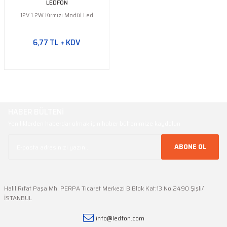
LEDFON
12V 1.2W Kırmızı Modül Led
6,77 TL + KDV
HABER BÜLTENİ
Yeniliklerden haberdar olmak için haber bültenimize kaydolun
ABONE OL
Halil Rıfat Paşa Mh. PERPA Ticaret Merkezi B Blok Kat:13 No:2490 Şişli/
İSTANBUL
info@ledfon.com