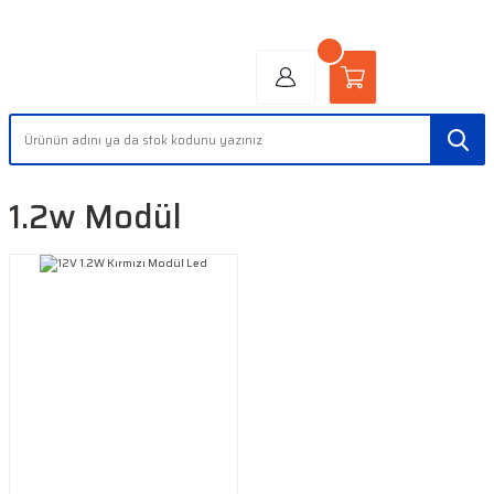
"AYDINLIĞIN YÜZÜ" | "FACE OF LIGHT"
1.2w Modül