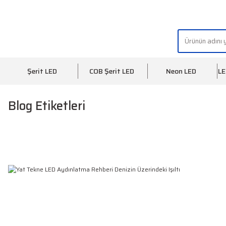
"AYDINLIĞIN YÜZÜ" | "FACE OF LIGHT"
Şerit LED
COB Şerit LED
Neon LED
LE
Blog Etiketleri