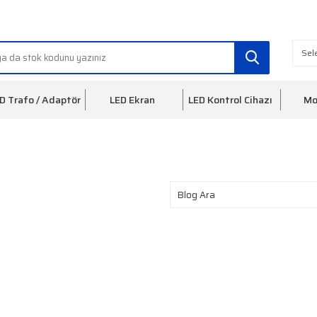
info@ledfon.com
0(212) 553 3
D Trafo / Adaptör
LED Ekran
LED Kontrol Cihazı
Mo