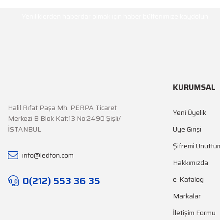
HABER BÜLTENİ
Yeniliklerden haberdar olmak için haber bültenimize kaydolun
KURUMSAL
Halil Rıfat Paşa Mh. PERPA Ticaret
Yeni Üyelik
Merkezi B Blok Kat:13 No:2490 Şişli/
İSTANBUL
Üye Girişi
Şifremi Unuttu
info@ledfon.com
Hakkımızda
0(212) 553 36 35
e-Katalog
Markalar
İletişim Formu