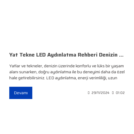
Yat Tekne LED Aydınlatma Rehberi Denizin Üzerindeki Işıltı
Yatlar ve tekneler, denizin üzerinde konforlu ve lüks bir yaşam
alanı sunarken, doğru aydınlatma ile bu deneyimi daha da özel
hale getirebilirsiniz. LED aydınlatma, enerji verimliliği, uzun
ömür ve şıklığıyla yat ve teknelerde vazgeçilmezdir. İşte yat
tekne LED aydınlatması hakkında bilmeniz gereken her şey:
Devamı
29/11/2024
01:02