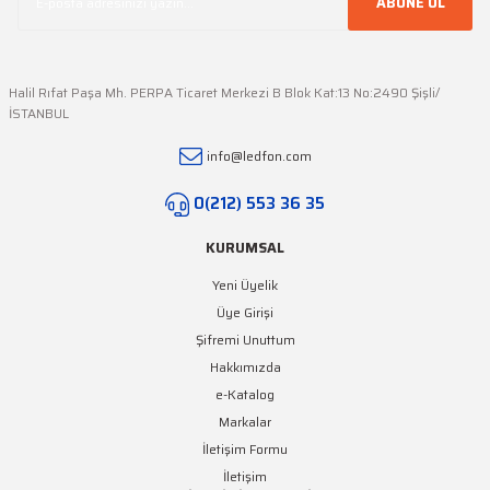
ABONE OL
Halil Rıfat Paşa Mh. PERPA Ticaret Merkezi B Blok Kat:13 No:2490 Şişli/
İSTANBUL
info@ledfon.com
0(212) 553 36 35
KURUMSAL
Yeni Üyelik
Üye Girişi
Şifremi Unuttum
Hakkımızda
e-Katalog
Markalar
İletişim Formu
İletişim