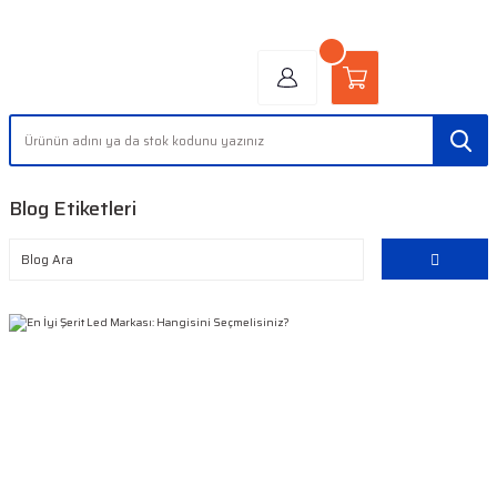
"AYDINLIĞIN YÜZÜ" | "FACE OF LIGHT"
Blog Etiketleri