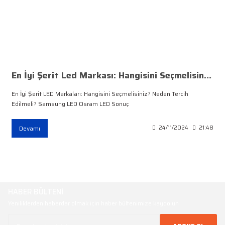
En İyi Şerit Led Markası: Hangisini Seçmelisiniz?
En İyi Şerit LED Markaları: Hangisini Seçmelisiniz? Neden Tercih
Edilmeli? Samsung LED Osram LED Sonuç
Devamı
24/11/2024
21:48
HABER BÜLTENİ
Yeniliklerden haberdar olmak için haber bültenimize kaydolun