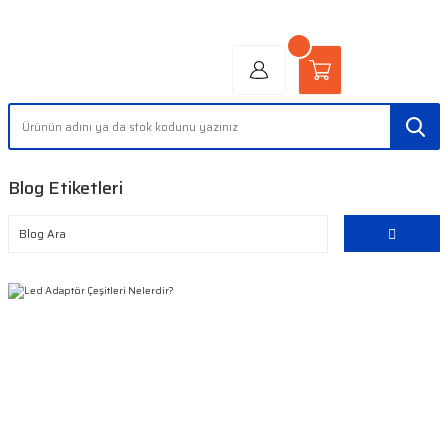
"AYDINLIĞIN YÜZÜ" | "FACE OF LIGHT"
Blog Etiketleri