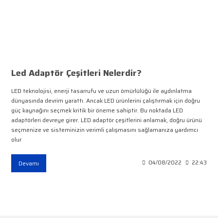
Led Adaptör Çeşitleri Nelerdir?
LED teknolojisi, enerji tasarrufu ve uzun ömürlülüğü ile aydınlatma
dünyasında devrim yarattı. Ancak LED ürünlerini çalıştırmak için doğru
güç kaynağını seçmek kritik bir öneme sahiptir. Bu noktada LED
adaptörleri devreye girer. LED adaptör çeşitlerini anlamak, doğru ürünü
seçmenize ve sisteminizin verimli çalışmasını sağlamanıza yardımcı
olur
Devamı
04/08/2022
22:43