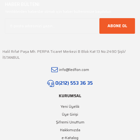
HABER BÜLTENİ
Yeniliklerden haberdar olmak için haber bültenimize kaydolun
ABONE OL
Halil Rıfat Paşa Mh. PERPA Ticaret Merkezi B Blok Kat:13 No:2490 Şişli/
İSTANBUL
info@ledfon.com
0(212) 553 36 35
KURUMSAL
Yeni Üyelik
Üye Girişi
Şifremi Unuttum
Hakkımızda
e-Katalog